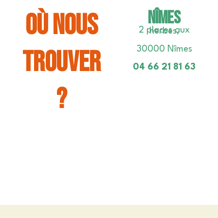
NÎMES
OÙ NOUS
2 places aux herbes,
30000 Nîmes
TROUVER
04 66 21 81 63
?